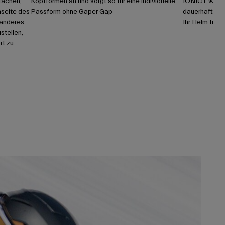
fachen,
Kopfformen an und sorgt so für eine individuelle
IONIC+ ® die K
nseite des
Passform ohne Gaper Gap
dauerhaften G
n anderes
Ihr Helm frisc
stellen,
rt zu