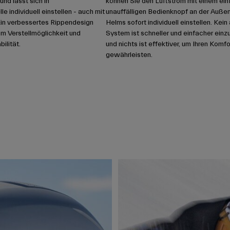
und lässt sich in
können Sie den Luftstrom mit einem ein
 individuell einstellen - auch mit
unauffälligen Bedienknopf an der Auße
in verbessertes Rippendesign
Helms sofort individuell einstellen. Kei
cm Verstellmöglichkeit und
System ist schneller und einfacher einzu
ilität.
und nichts ist effektiver, um Ihren Komfo
gewährleisten.