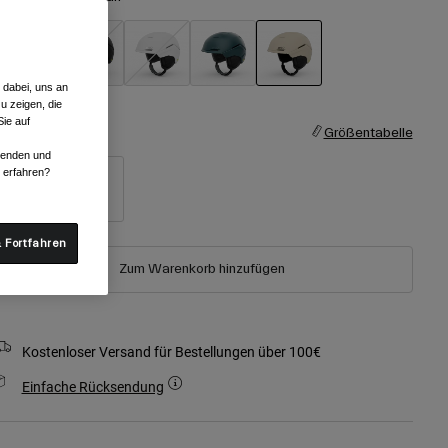
 dabei, uns an
ausgewählt
u zeigen, die
ie auf
röße
Größentabelle
rwenden und
r erfahren?
S
M
 Fortfahren
Zum Warenkorb hinzufügen
Kostenloser Versand für Bestellungen über 100€
Einfache Rücksendung