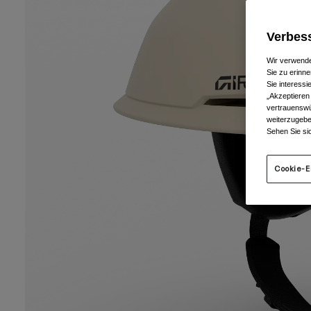
Verbess
Wir verwende
Sie zu erinne
Sie interess
„Akzeptieren
vertrauenswü
weiterzugebe
Sehen Sie si
Cookie-E