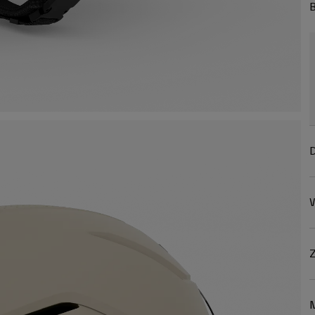
B
D
W
Z