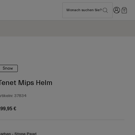
Anmelden
Wonach suchen Sie?
0
Snow
Tenet Mips Helm
rtikelnr.
37834
99,95 €
arben -
Stone Pearl