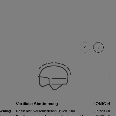
Vertikale Abstimmung
IONIC+® Po
Venting
Passt sich verschiedenen Brillen- und
Reines Silber 