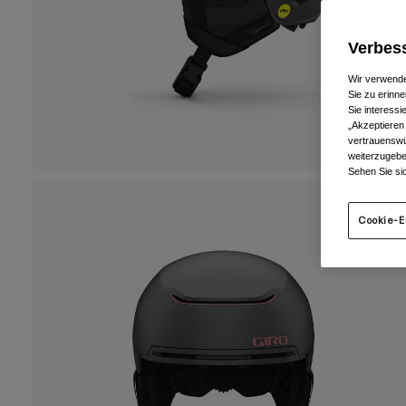
Verbess
Wir verwende
Sie zu erinne
Sie interess
„Akzeptieren
vertrauenswü
weiterzugebe
Sehen Sie si
Cookie-E