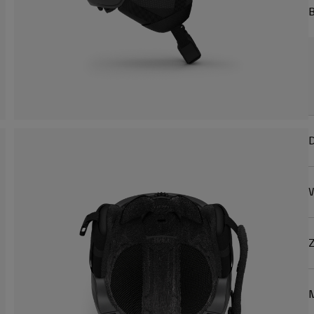
B
D
W
Z