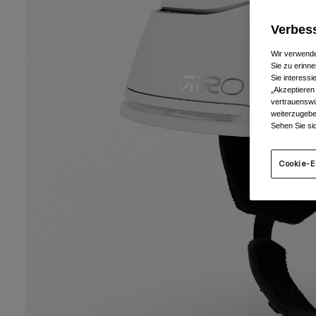
Verbess
Wir verwende
Sie zu erinne
Sie interess
„Akzeptieren
vertrauenswü
weiterzugebe
Sehen Sie si
Cookie-E