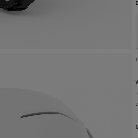
B
D
W
Z