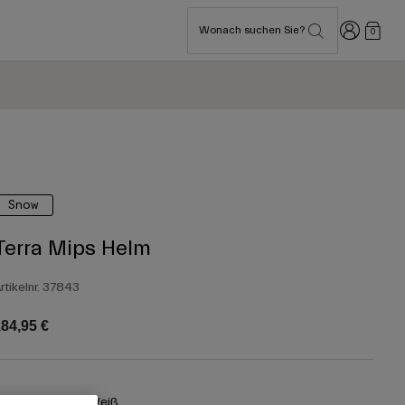
Anmelden
Wonach suchen Sie?
0
Snow
Terra Mips Helm
rtikelnr.
37843
84,95 €
arben -
Mattes Weiß