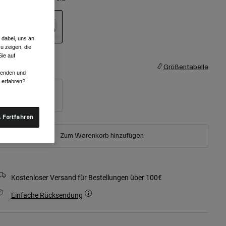
 dabei, uns an
ausgewählt
u zeigen, die
ie auf
röße
Größentabelle
rwenden und
r erfahren?
S
M
 Fortfahren
Zum Warenkorb hinzufügen
Kostenloser Versand für Bestellungen über 100€
Einfache Rücksendung