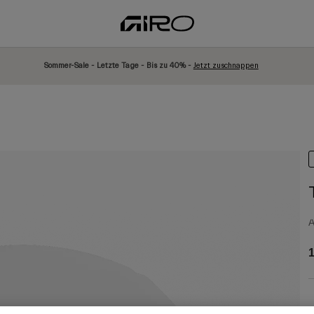
Sommer-Sale - Letzte Tage - Bis zu 40% -
Jetzt zuschnappen
A
1
F