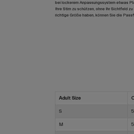
bei lockerem Anpassungssystem etwas Platz
Ihre Stirn zu schützen, ohne Ihr Sichtfeld z
richtige Größe haben, können Sie die Pass
Adult Size
C
S
5
M
5