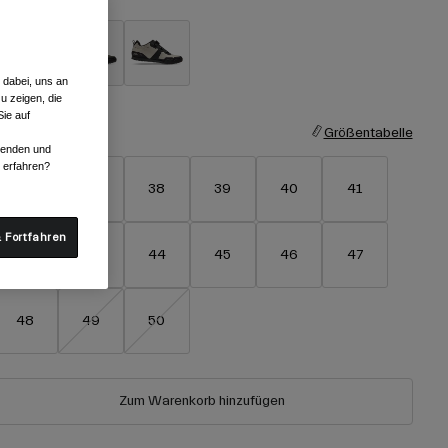
 dabei, uns an
ausgewählt
u zeigen, die
ie auf
röße
Größentabelle
rwenden und
r erfahren?
36
37
38
39
40
41
 Fortfahren
42
43
44
45
46
47
48
49
50
Zum Warenkorb hinzufügen