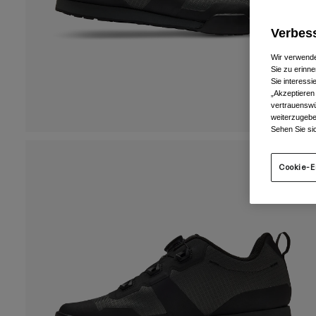
Verbess
Wir verwende
Sie zu erinne
Sie interess
„Akzeptieren
vertrauenswü
weiterzugebe
Sehen Sie si
Cookie-E