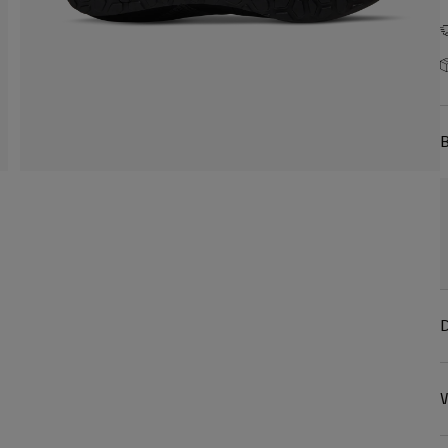
B
D
W