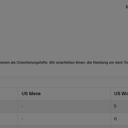
nen als Orientierungshilfe. Wir empfehlen Ihnen, die Kleidung vor dem Tr
US Mens
US W
-
5
-
6