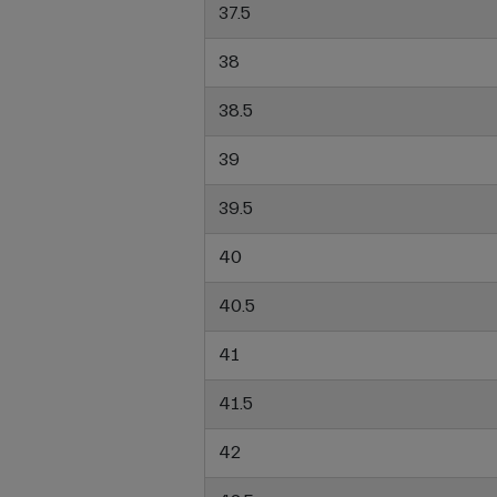
37.5
38
38.5
39
39.5
40
40.5
41
41.5
42