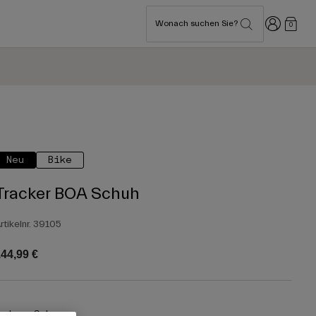
Anmelden
Wonach suchen Sie?
0
Neu
Bike
Tracker BOA Schuh
rtikelnr.
39105
44,99 €
arben -
Schwarz