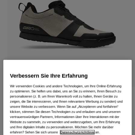
Alle anzeigen
Schuhe
Schutzbrillen
Rennrad Schuhe
Mountainbike Schuhe
Ski
Gravel Schuhe
Snowboard
Alle anzeigen
Mit austauschbaren Gläsern
Damen
Verbessern Sie Ihre Erfahrung
Ersatzgläser
Bekleidung
Alle anzeigen
Wir verwenden Cookies und andere Technologien, um Ihre Online-Erfahrung
zu optimieren. Sie helfen uns dabei, uns an Sie zu erinnern, Ihren Besuch zu
Rennrad Bekleidung
Tracker Schuh
personalisieren (z. B. um Ihren Warenkorb voll zu halten, Ihnen Geräte zu
zeigen, die Sie interessieren, und Ihnen relevantere Werbung zu senden) und
Mountainbike Bekleidung
unsere Website zu verbessern. Wenn Sie auf „Akzeptieren und fortfahren“
Kinder
Artikelnr.
39604
klicken, stimmen Sie diesen Technologien zu und erlauben uns und unseren
Alle anzeigen
vertrauenswürdigen Partnern, Informationen über Ihre Interaktionen mit der
119,99 €
Helme
Website zu sammeln, zu verwenden und weiterzugeben, um Ihre Erfahrung
und Ihre digitalen Inhalte zu personalisieren. Möchten Sie mehr darüber
Schutzbrillen
erfahren? Sehen Sie sich unsere
Datenschutzrichtlinie
an.