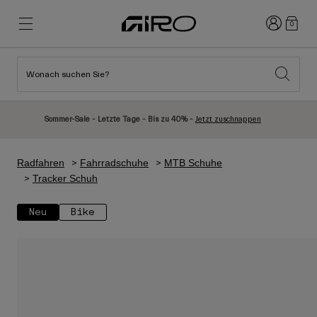
Anmelden
0
Wonach suchen Sie?
Highlights
Highlights
Neuzugänge
Neuzugänge
Sommer-Sale - Letzte Tage - Bis zu 40% -
Jetzt zuschnappen
Best Sellers
Best Sellers
Entdecken
Entdecken
Radfahren
Fahrradschuhe
MTB Schuhe
Helme
Helme
Tracker Schuh
Rennrad Helme
Ski
Neu
Bike
Mountainbike Helme
Snowboard
Urban Helme
Mit Visier
Kinder Fahrradhelme
Damen
Alle anzeigen
Ersatzteile