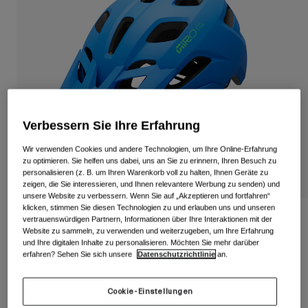
Alle anzeigen
Schuhe
Schutzbrillen
Rennrad Schuhe
Mountainbike Schuhe
Ski
Gravel Schuhe
Snowboard
Verbessern Sie Ihre Erfahrung
Alle anzeigen
Mit austauschbaren Gläsern
Wir verwenden Cookies und andere Technologien, um Ihre Online-Erfahrung
Damen
zu optimieren. Sie helfen uns dabei, uns an Sie zu erinnern, Ihren Besuch zu
Ersatzgläser
personalisieren (z. B. um Ihren Warenkorb voll zu halten, Ihnen Geräte zu
Bekleidung
zeigen, die Sie interessieren, und Ihnen relevantere Werbung zu senden) und
Alle anzeigen
unsere Website zu verbessern. Wenn Sie auf „Akzeptieren und fortfahren“
klicken, stimmen Sie diesen Technologien zu und erlauben uns und unseren
Rennrad Bekleidung
Tremor Kinderhelm
vertrauenswürdigen Partnern, Informationen über Ihre Interaktionen mit der
Website zu sammeln, zu verwenden und weiterzugeben, um Ihre Erfahrung
Mountainbike Bekleidung
und Ihre digitalen Inhalte zu personalisieren. Möchten Sie mehr darüber
Kinder
Artikelnr.
39318-364-UC
erfahren? Sehen Sie sich unsere
Datenschutzrichtlinie
an.
Alle anzeigen
Helme
Price reduced from
to
64,99 €
45,49 €
30% OFF
Cookie-Einstellungen
Schutzbrillen