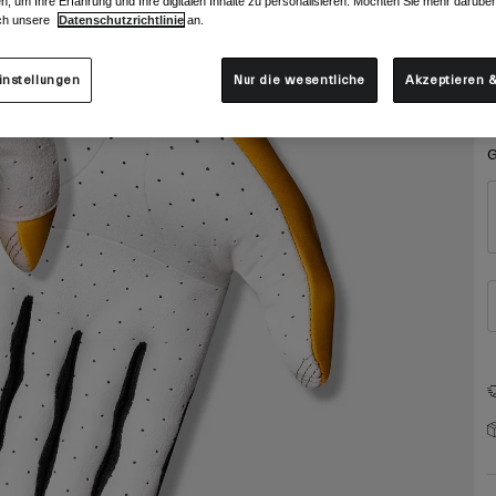
n, um Ihre Erfahrung und Ihre digitalen Inhalte zu personalisieren. Möchten Sie mehr darübe
F
ch unsere
Datenschutzrichtlinie
an.
instellungen
Nur die wesentliche
Akzeptieren &
G