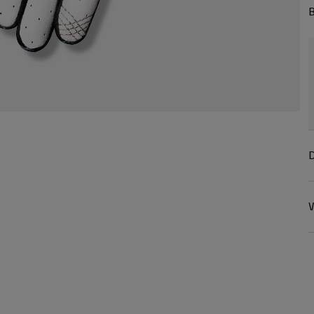
B
D
W