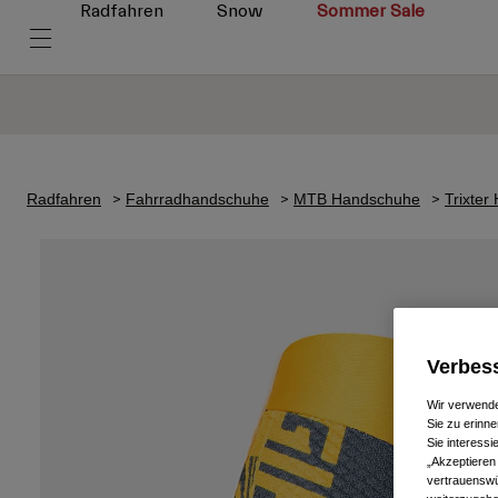
Radfahren
Snow
Sommer Sale
Radfahren
Fahrradhandschuhe
MTB Handschuhe
Trixte
Verbess
Wir verwende
Sie zu erinne
Sie interess
„Akzeptieren
vertrauenswü