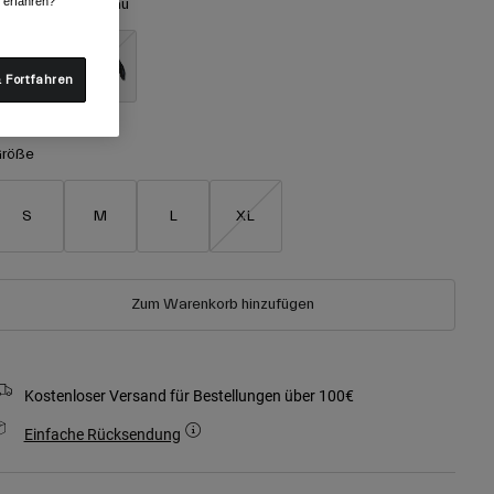
r erfahren?
arben -
Dunkelgrau
 Fortfahren
ausgewählt
röße
S
M
L
XL
Zum Warenkorb hinzufügen
Kostenloser Versand für Bestellungen über 100€
Einfache Rücksendung