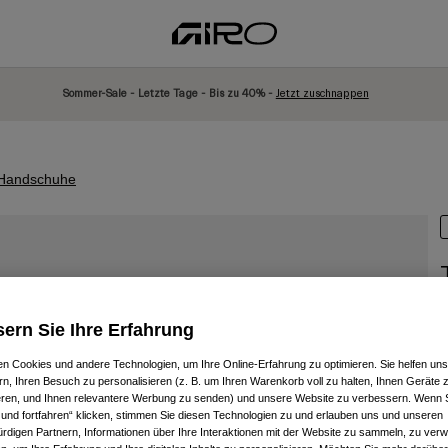
Sommer-Sale - Letzte Tage - Bis zu 40% -
Jetzt zuschnappen
r Handschuhe
A
ern Sie Ihre Erfahrung
P
2
n Cookies und andere Technologien, um Ihre Online-Erfahrung zu optimieren. Sie helfen uns
rn, Ihren Besuch zu personalisieren (z. B. um Ihren Warenkorb voll zu halten, Ihnen Geräte z
ieren, und Ihnen relevantere Werbung zu senden) und unsere Website zu verbessern. Wenn S
 und fortfahren“ klicken, stimmen Sie diesen Technologien zu und erlauben uns und unseren
rdigen Partnern, Informationen über Ihre Interaktionen mit der Website zu sammeln, zu ve