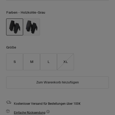
Zubehör
Alle anzeigen
Farben -
Holzkohle-Grau
Goggles
Handschuhe
Verwendungszweck
Ersatzteile
Alle anzeigen
All Mountain
ausgewählt
Backcountry
Größe
Freestyle
Ski Race
S
M
L
XL
Alle anzeigen
Zum Warenkorb hinzufügen
Kostenloser Versand für Bestellungen über 100€
Einfache Rücksendung