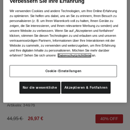
Verbessern Sie Ihre Erfahrung
Alle anzeigen
Wir verwenden Cookies und andere Technologien, um Ihre Online-Erfahrung
Schuhe
zu optimieren. Sie helfen uns dabei, uns an Sie zu erinnern, Ihren Besuch zu
personalisieren (z. B. um Ihren Warenkorb voll zu halten, Ihnen Geräte zu
Schutzbrillen
zeigen, die Sie interessieren, und Ihnen relevantere Werbung zu senden) und
Rennrad Schuhe
unsere Website zu verbessern. Wenn Sie auf „Akzeptieren und fortfahren“
klicken, stimmen Sie diesen Technologien zu und erlauben uns und unseren
Mountainbike Schuhe
Ski
vertrauenswürdigen Partnern, Informationen über Ihre Interaktionen mit der
Gravel Schuhe
Snowboard
Website zu sammeln, zu verwenden und weiterzugeben, um Ihre Erfahrung
und Ihre digitalen Inhalte zu personalisieren. Möchten Sie mehr darüber
Alle anzeigen
Mit austauschbaren Gläsern
erfahren? Sehen Sie sich unsere
Datenschutzrichtlinie
an.
Damen
Cookie-Einstellungen
Ersatzgläser
Bekleidung
Alle anzeigen
Nur die wesentliche
Akzeptieren & Fortfahren
Rennrad Bekleidung
Xnetic Trail Handschuhe für Damen
Mountainbike Bekleidung
Kinder
Artikelnr.
34976
Alle anzeigen
Helme
Price reduced from
to
44,95 €
26,97 €
40% OFF
Schutzbrillen