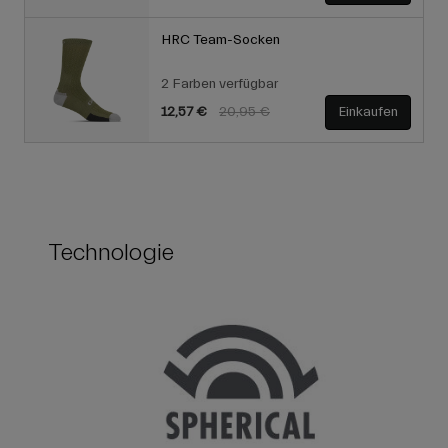
HRC Team-Socken
2 Farben verfügbar
Price reduced from
to
12,57 €
20,95 €
Einkaufen
Technologie