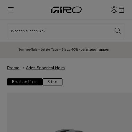
Anmelden
0
Wonach suchen Sie?
Highlights
Highlights
Neuzugänge
Neuzugänge
Sommer-Sale - Letzte Tage - Bis zu 40% -
Jetzt zuschnappen
Best Sellers
Best Sellers
Entdecken
Entdecken
Promo
Aries Spherical Helm
Helme
Helme
Bestseller
Bike
Rennrad Helme
Ski
Mountainbike Helme
Snowboard
Urban Helme
Mit Visier
Kinder Fahrradhelme
Damen
Alle anzeigen
Ersatzteile