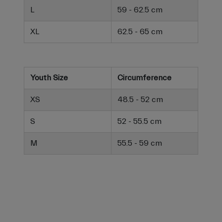
L
59 - 62.5 cm
XL
62.5 - 65 cm
Youth Size
Circumference
XS
48.5 - 52 cm
S
52 - 55.5 cm
M
55.5 - 59 cm