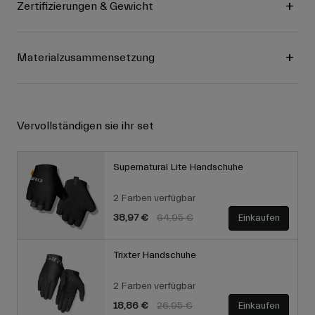
Zertifizierungen & Gewicht
Materialzusammensetzung
Vervollständigen sie ihr set
Supernatural Lite Handschuhe
2 Farben verfügbar
Price reduced from
to
38,97 €
64,95 €
Einkaufen
Trixter Handschuhe
2 Farben verfügbar
Price reduced from
to
18,86 €
26,95 €
Einkaufen