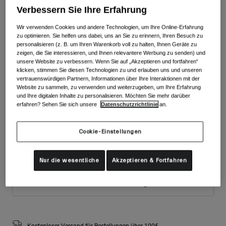
Zubehör
Verbessern Sie Ihre Erfahrung
Alle anzeigen
Farben -
Grau
Goggles
Wir verwenden Cookies und andere Technologien, um Ihre Online-Erfahrung
zu optimieren. Sie helfen uns dabei, uns an Sie zu erinnern, Ihren Besuch zu
Handschuhe
personalisieren (z. B. um Ihren Warenkorb voll zu halten, Ihnen Geräte zu
Verwendungszweck
zeigen, die Sie interessieren, und Ihnen relevantere Werbung zu senden) und
Ersatzteile
unsere Website zu verbessern. Wenn Sie auf „Akzeptieren und fortfahren“
ausgewählt
klicken, stimmen Sie diesen Technologien zu und erlauben uns und unseren
Alle anzeigen
All Mountain
vertrauenswürdigen Partnern, Informationen über Ihre Interaktionen mit der
Website zu sammeln, zu verwenden und weiterzugeben, um Ihre Erfahrung
Backcountry
und Ihre digitalen Inhalte zu personalisieren. Möchten Sie mehr darüber
Freestyle
erfahren? Sehen Sie sich unsere
Datenschutzrichtlinie
an.
Größe
Größentabelle
Ski Race
Cookie-Einstellungen
Alle anzeigen
S
M
L
Nur die wesentliche
Akzeptieren & Fortfahren
Zum Warenkorb hinzufügen
Kostenloser Versand für Bestellungen über 100€