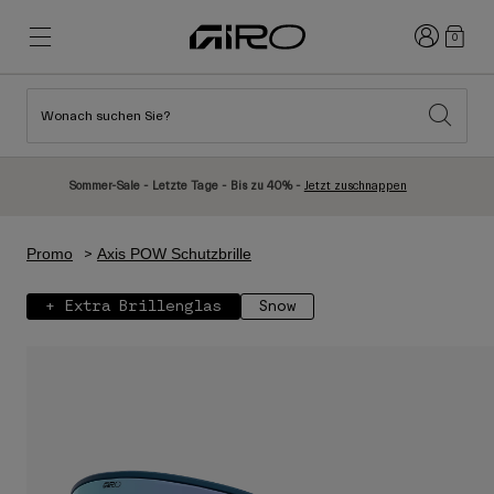
Anmelden
0
Wonach suchen Sie?
Highlights
Highlights
Neuzugänge
Neuzugänge
Sommer-Sale - Letzte Tage - Bis zu 40% -
Jetzt zuschnappen
Best Sellers
Best Sellers
Entdecken
Entdecken
Promo
Axis POW Schutzbrille
Helme
Helme
+ Extra Brillenglas
Snow
Rennrad Helme
Ski
Mountainbike Helme
Snowboard
Urban Helme
Mit Visier
Kinder Fahrradhelme
Damen
Alle anzeigen
Ersatzteile