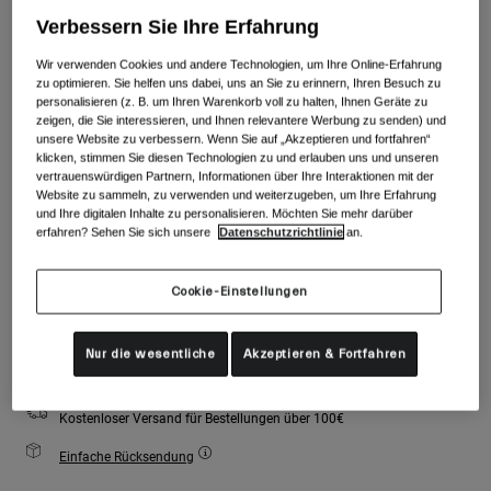
Zubehör
Alle anzeigen
Verbessern Sie Ihre Erfahrung
Farben -
Pow/Royal
Goggles
Wir verwenden Cookies und andere Technologien, um Ihre Online-Erfahrung
zu optimieren. Sie helfen uns dabei, uns an Sie zu erinnern, Ihren Besuch zu
Handschuhe
personalisieren (z. B. um Ihren Warenkorb voll zu halten, Ihnen Geräte zu
Verwendungszweck
zeigen, die Sie interessieren, und Ihnen relevantere Werbung zu senden) und
Ersatzteile
ausgewählt
unsere Website zu verbessern. Wenn Sie auf „Akzeptieren und fortfahren“
Alle anzeigen
All Mountain
klicken, stimmen Sie diesen Technologien zu und erlauben uns und unseren
vertrauenswürdigen Partnern, Informationen über Ihre Interaktionen mit der
Größe
Backcountry
Website zu sammeln, zu verwenden und weiterzugeben, um Ihre Erfahrung
und Ihre digitalen Inhalte zu personalisieren. Möchten Sie mehr darüber
Freestyle
erfahren? Sehen Sie sich unsere
Datenschutzrichtlinie
an.
One Size
Ski Race
Cookie-Einstellungen
Alle anzeigen
Zum Warenkorb hinzufügen
Nur die wesentliche
Akzeptieren & Fortfahren
Kostenloser Versand für Bestellungen über 100€
Einfache Rücksendung