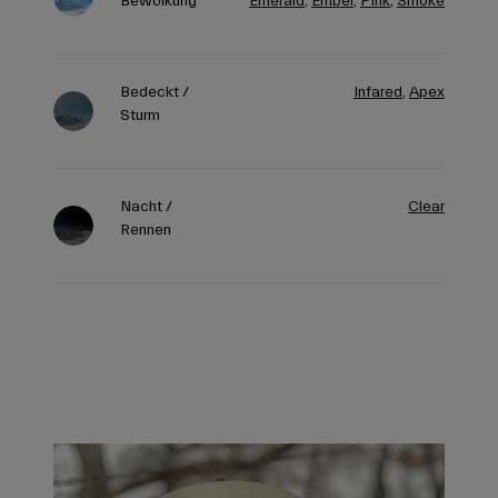
Bewölkung
Emerald
,
Ember
,
Pink
,
Smoke
Bedeckt /
Infared
,
Apex
Sturm
Nacht /
Clear
Rennen