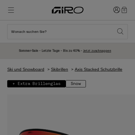
Anmelden
0
Wonach suchen Sie?
Highlights
Highlights
Neuzugänge
Neuzugänge
Sommer-Sale - Letzte Tage - Bis zu 40% -
Jetzt zuschnappen
Best Sellers
Best Sellers
Entdecken
Entdecken
Ski und Snowboard
Skibrillen
Axis Stacked Schutzbrille
Helme
Helme
+ Extra Brillenglas
Snow
Rennrad Helme
Ski
Mountainbike Helme
Snowboard
Urban Helme
Mit Visier
Kinder Fahrradhelme
Damen
Alle anzeigen
Ersatzteile