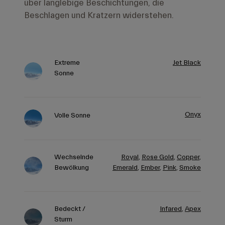
über langlebige Beschichtungen, die
Beschlagen und Kratzern widerstehen.
Extreme
Jet Black
Sonne
Onyx
Volle Sonne
Wechselnde
Royal
,
Rose Gold
,
Copper
,
Bewölkung
Emerald
,
Ember
,
Pink
,
Smoke
Bedeckt /
Infared
,
Apex
Sturm