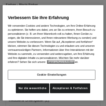
Zubehör
Farben -
Black/Ember
Alle anzeigen
Goggles
Verbessern Sie Ihre Erfahrung
Handschuhe
Verwendungszweck
Wir verwenden Cookies und andere Technologien, um Ihre Online-Erfahrung
Ersatzteile
ausgewählt
zu optimieren. Sie helfen uns dabei, uns an Sie zu erinnern, Ihren Besuch zu
personalisieren (z. B. um Ihren Warenkorb voll zu halten, Ihnen Geräte zu
Alle anzeigen
All Mountain
zeigen, die Sie interessieren, und Ihnen relevantere Werbung zu senden) und
Backcountry
unsere Website zu verbessern. Wenn Sie auf „Akzeptieren und fortfahren“
klicken, stimmen Sie diesen Technologien zu und erlauben uns und unseren
Freestyle
vertrauenswürdigen Partnern, Informationen über Ihre Interaktionen mit der
Website zu sammeln, zu verwenden und weiterzugeben, um Ihre Erfahrung
Ski Race
und Ihre digitalen Inhalte zu personalisieren. Möchten Sie mehr darüber
erfahren? Sehen Sie sich unsere
Datenschutzrichtlinie
an.
Alle anzeigen
Größe
Cookie-Einstellungen
One Size
Nur die wesentliche
Akzeptieren & Fortfahren
ausgewählt
Inkludierte Brillengläser (2):