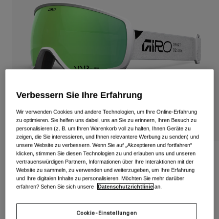
Alle anzeigen
Schuhe
Schutzbrillen
Rennrad Schuhe
Mountainbike Schuhe
Ski
Gravel Schuhe
Snowboard
Alle anzeigen
Mit austauschbaren Gläsern
Verbessern Sie Ihre Erfahrung
Damen
Wir verwenden Cookies und andere Technologien, um Ihre Online-Erfahrung
zu optimieren. Sie helfen uns dabei, uns an Sie zu erinnern, Ihren Besuch zu
Ersatzgläser
personalisieren (z. B. um Ihren Warenkorb voll zu halten, Ihnen Geräte zu
Bekleidung
zeigen, die Sie interessieren, und Ihnen relevantere Werbung zu senden) und
Alle anzeigen
unsere Website zu verbessern. Wenn Sie auf „Akzeptieren und fortfahren“
Rennrad Bekleidung
klicken, stimmen Sie diesen Technologien zu und erlauben uns und unseren
Balance II Stacked Schutzbrille
vertrauenswürdigen Partnern, Informationen über Ihre Interaktionen mit der
Mountainbike Bekleidung
Website zu sammeln, zu verwenden und weiterzugeben, um Ihre Erfahrung
Kinder
Artikelnr.
37126-C05-OS
und Ihre digitalen Inhalte zu personalisieren. Möchten Sie mehr darüber
Alle anzeigen
erfahren? Sehen Sie sich unsere
Datenschutzrichtlinie
an.
149,95 €
Helme
Schutzbrillen
Cookie-Einstellungen