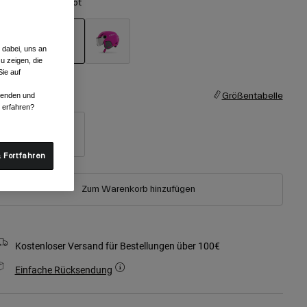
arben -
Mattes Rot
 dabei, uns an
u zeigen, die
ausgewählt
ie auf
röße
Größentabelle
rwenden und
r erfahren?
Youth X-
Youth
Small
Small
 Fortfahren
Zum Warenkorb hinzufügen
Kostenloser Versand für Bestellungen über 100€
Einfache Rücksendung