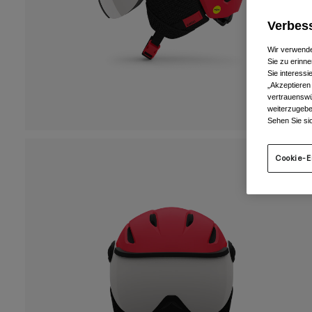
Verbess
Wir verwende
Sie zu erinne
Sie interess
„Akzeptieren
vertrauenswü
weiterzugebe
Sehen Sie si
Cookie-E