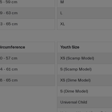
5 - 59 cm
M
9 - 63 cm
L
3 - 65 cm
XL
ircumference
Youth Size
0 - 57 cm
XS (Scamp Model)
4 - 61 cm
S (Scamp Model)
8 - 65 cm
XS (Dime Model)
S (Dime Model)
Universal Child