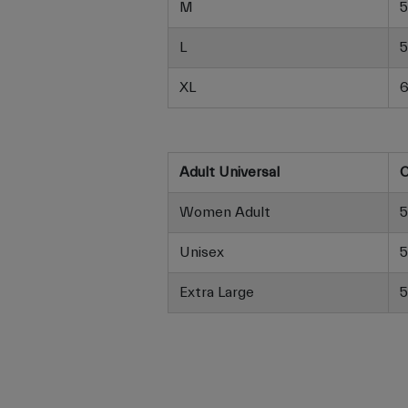
M
5
L
5
XL
6
Adult Universal
C
Women Adult
5
Unisex
5
Extra Large
5