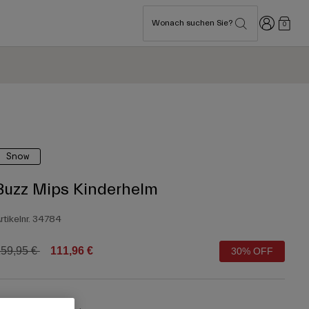
Anmelden
Wonach suchen Sie?
0
Snow
Buzz Mips Kinderhelm
rtikelnr.
34784
rice reduced from
to
59,95 €
111,96 €
30% OFF