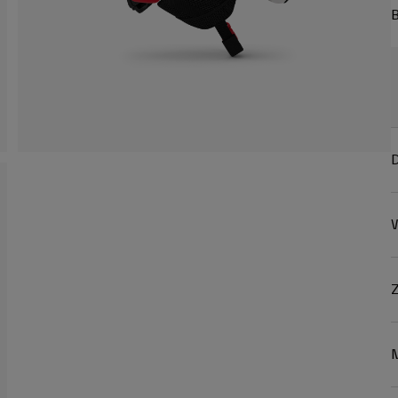
B
D
W
Z