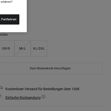
arben -
Schwarz
r erfahren?
 Fortfahren
ausgewählt
röße
XS/S
M/L
XL/2XL
Zum Warenkorb hinzufügen
Kostenloser Versand für Bestellungen über 100€
Einfache Rücksendung