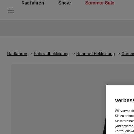
Radfahren
Snow
Sommer Sale
Radfahren
Fahrradbekleidung
Rennrad Bekleidung
Chrono
Verbess
Wir verwende
Sie zu erinne
Sie interess
„Akzeptieren
vertrauenswü