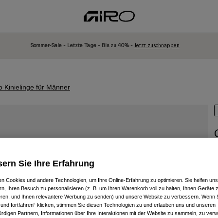
Sommer-Sale - Letzte Tage - Bis zu 40% -
Jetzt zuschnappen
 Kinielinge für Männer
A
ern Sie Ihre Erfahrung
P
4
n Cookies und andere Technologien, um Ihre Online-Erfahrung zu optimieren. Sie helfen uns
rn, Ihren Besuch zu personalisieren (z. B. um Ihren Warenkorb voll zu halten, Ihnen Geräte z
ieren, und Ihnen relevantere Werbung zu senden) und unsere Website zu verbessern. Wenn S
 und fortfahren“ klicken, stimmen Sie diesen Technologien zu und erlauben uns und unseren
rdigen Partnern, Informationen über Ihre Interaktionen mit der Website zu sammeln, zu ve