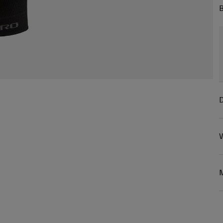
B
D
W