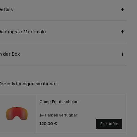
etails
ichtigste Merkmale
n der Box
ervollständigen sie ihr set
Comp Ersatzscheibe
14 Farben verfügbar
120,00 €
Einkaufen