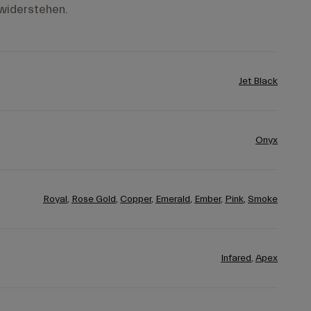
widerstehen.
Jet Black
Onyx
Royal
,
Rose Gold
,
Copper
,
Emerald
,
Ember
,
Pink
,
Smoke
Infared
,
Apex