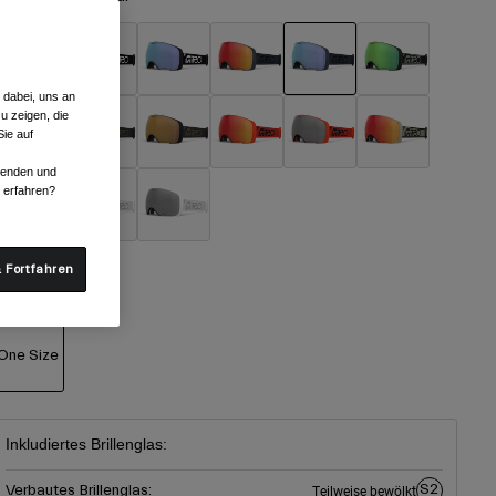
 dabei, uns an
ausgewählt
u zeigen, die
ie auf
rwenden und
r erfahren?
 Fortfahren
röße
One Size
ausgewählt
Inkludiertes Brillenglas:
S2
Verbautes Brillenglas:
Teilweise bewölkt