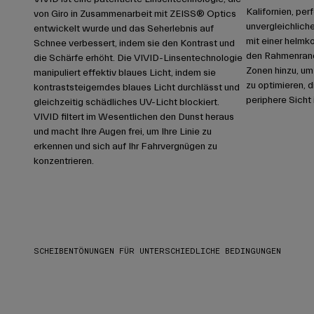
Kalifornien, per
von Giro in Zusammenarbeit mit ZEISS® Optics
unvergleichlich
entwickelt wurde und das Seherlebnis auf
mit einer helmk
Schnee verbessert, indem sie den Kontrast und
den Rahmenrand
die Schärfe erhöht. Die VIVID-Linsentechnologie
Zonen hinzu, um
manipuliert effektiv blaues Licht, indem sie
zu optimieren, 
kontraststeigerndes blaues Licht durchlässt und
periphere Sicht 
gleichzeitig schädliches UV-Licht blockiert.
VIVID filtert im Wesentlichen den Dunst heraus
und macht Ihre Augen frei, um Ihre Linie zu
erkennen und sich auf Ihr Fahrvergnügen zu
konzentrieren.
SCHEIBENTÖNUNGEN FÜR UNTERSCHIEDLICHE BEDINGUNGEN