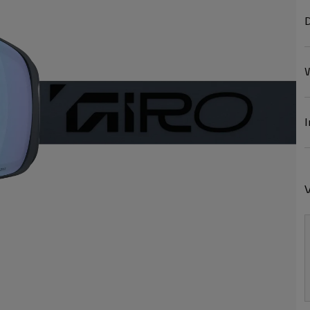
D
W
I
V