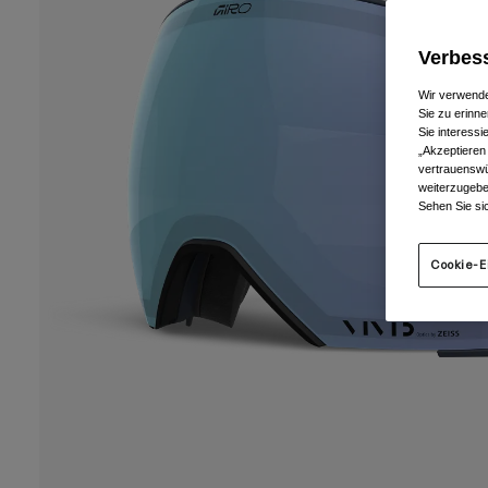
Verbess
Wir verwende
Sie zu erinne
Sie interess
„Akzeptieren
vertrauenswü
weiterzugebe
Sehen Sie si
Cookie-E