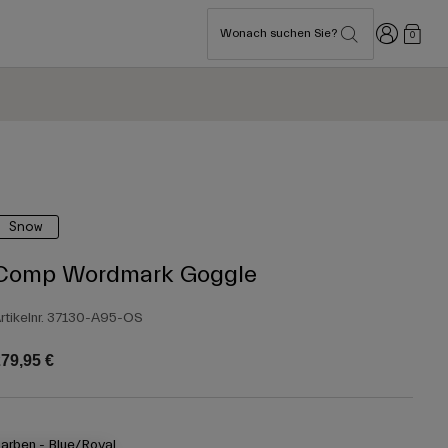
Anmelden
Wonach suchen Sie?
0
Snow
Comp Wordmark Goggle
rtikelnr.
37130-A95-OS
79,95 €
arben -
Blue/Royal