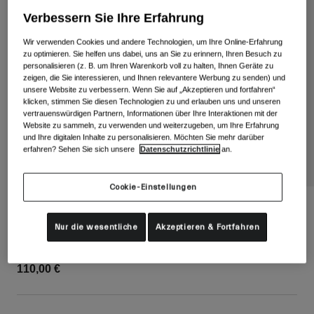
Alle anzeigen
Verbessern Sie Ihre Erfahrung
Schuhe
Wir verwenden Cookies und andere Technologien, um Ihre Online-Erfahrung
zu optimieren. Sie helfen uns dabei, uns an Sie zu erinnern, Ihren Besuch zu
Schutzbrillen
Rennrad Schuhe
personalisieren (z. B. um Ihren Warenkorb voll zu halten, Ihnen Geräte zu
zeigen, die Sie interessieren, und Ihnen relevantere Werbung zu senden) und
Mountainbike Schuhe
Ski
unsere Website zu verbessern. Wenn Sie auf „Akzeptieren und fortfahren“
klicken, stimmen Sie diesen Technologien zu und erlauben uns und unseren
Gravel Schuhe
Snowboard
vertrauenswürdigen Partnern, Informationen über Ihre Interaktionen mit der
Website zu sammeln, zu verwenden und weiterzugeben, um Ihre Erfahrung
Alle anzeigen
Mit austauschbaren Gläsern
und Ihre digitalen Inhalte zu personalisieren. Möchten Sie mehr darüber
erfahren? Sehen Sie sich unsere
Datenschutzrichtlinie
an.
Damen
Ersatzgläser
Bekleidung
Cookie-Einstellungen
Alle anzeigen
Contour RS Ersatzglas
Rennrad Bekleidung
Nur die wesentliche
Akzeptieren & Fortfahren
Artikelnr.
36726-D71-OS
Mountainbike Bekleidung
Kinder
Alle anzeigen
110,00 €
Helme
Schutzbrillen