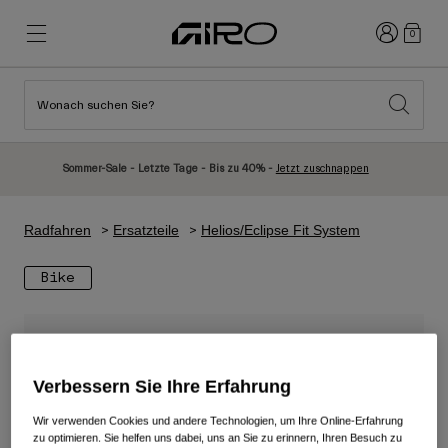
Anmelden
0
Wonach suchen Sie?
Highlights
Highlights
Neuzugänge
Neuzugänge
Sommer-Sale - Letzte Tage - Bis zu 40% -
Jetzt zuschnappen
Best Sellers
Best Sellers
Entdecken
Entdecken
Radfahren
Ersatzteile
Helios/Eclipse Fit System
Helme
Helme
Bike
Rennrad Helme
Ski
Mountainbike Helme
Snowboard
Urban Helme
Mit Visier
Verbessern Sie Ihre Erfahrung
Kinder Fahrradhelme
Damen
Alle anzeigen
Ersatzteile
Wir verwenden Cookies und andere Technologien, um Ihre Online-Erfahrung
zu optimieren. Sie helfen uns dabei, uns an Sie zu erinnern, Ihren Besuch zu