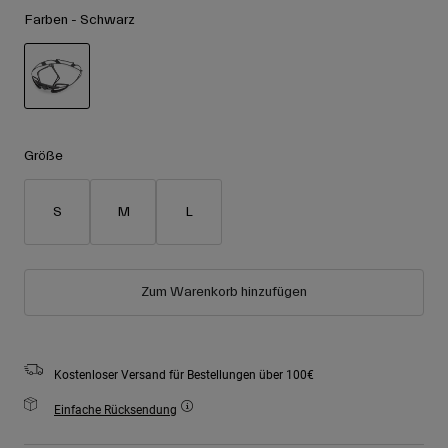
Zubehör
Farben -
Schwarz
Alle anzeigen
Goggles
Handschuhe
Verwendungszweck
Ersatzteile
ausgewählt
Alle anzeigen
All Mountain
Größe
Backcountry
Freestyle
S
M
L
Ski Race
Alle anzeigen
Zum Warenkorb hinzufügen
Kostenloser Versand für Bestellungen über 100€
Einfache Rücksendung