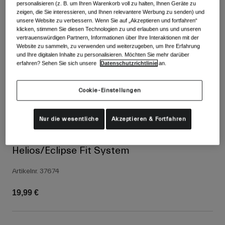
Alle anzeigen
personalisieren (z. B. um Ihren Warenkorb voll zu halten, Ihnen Geräte zu
zeigen, die Sie interessieren, und Ihnen relevantere Werbung zu senden) und
unsere Website zu verbessern. Wenn Sie auf „Akzeptieren und fortfahren“
Schuhe
klicken, stimmen Sie diesen Technologien zu und erlauben uns und unseren
vertrauenswürdigen Partnern, Informationen über Ihre Interaktionen mit der
Schutzbrillen
Website zu sammeln, zu verwenden und weiterzugeben, um Ihre Erfahrung
Rennrad Schuhe
und Ihre digitalen Inhalte zu personalisieren. Möchten Sie mehr darüber
Mountainbike Schuhe
Ski
erfahren? Sehen Sie sich unsere
Datenschutzrichtlinie
an.
Gravel Schuhe
Snowboard
Cookie-Einstellungen
Alle anzeigen
Mit austauschbaren Gläsern
Damen
Nur die wesentliche
Akzeptieren & Fortfahren
Ersatzgläser
Bekleidung
Alle anzeigen
Helios/Eclipse Fit System
Rennrad Bekleidung
Artikelnr.
37674
Mountainbike Bekleidung
Kinder
Alle anzeigen
19,99 €
Helme
Schutzbrillen