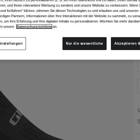
rn, Ihren Besuch zu personalisieren (z. B. um Ihren Warenkorb voll zu halten, Ihnen Geräte z
F
ieren, und Ihnen relevantere Werbung zu senden) und unsere Website zu verbessern. Wenn S
 und fortfahren“ klicken, stimmen Sie diesen Technologien zu und erlauben uns und unseren
rdigen Partnern, Informationen über Ihre Interaktionen mit der Website zu sammeln, zu ve
n, um Ihre Erfahrung und Ihre digitalen Inhalte zu personalisieren. Möchten Sie mehr darübe
ch unsere
Datenschutzrichtlinie
an.
G
instellungen
Nur die wesentliche
Akzeptieren &