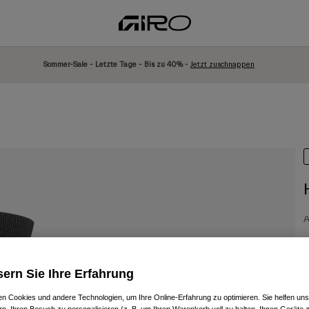
Sommer-Sale - Letzte Tage - Bis zu 40% -
Jetzt zuschnappen
A
P
2
ern Sie Ihre Erfahrung
n Cookies und andere Technologien, um Ihre Online-Erfahrung zu optimieren. Sie helfen uns