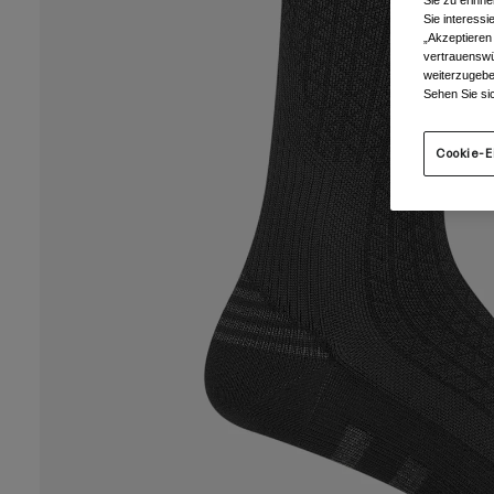
Sie zu erinne
Sie interess
„Akzeptieren
vertrauenswü
weiterzugebe
Sehen Sie si
Cookie-E