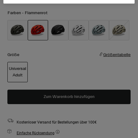
Zubehör
Alle anzeigen
Farben -
Flammenrot
Goggles
Handschuhe
Verwendungszweck
Ersatzteile
ausgewählt
Alle anzeigen
All Mountain
Backcountry
Größe
Größentabelle
Freestyle
Universal
Ski Race
Adult
Alle anzeigen
ausgewählt
Zum Warenkorb hinzufügen
Kostenloser Versand für Bestellungen über 100€
Einfache Rücksendung