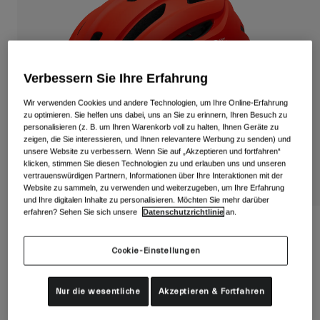
Alle anzeigen
Schuhe
Schutzbrillen
Rennrad Schuhe
Verbessern Sie Ihre Erfahrung
Mountainbike Schuhe
Ski
Wir verwenden Cookies und andere Technologien, um Ihre Online-Erfahrung
Gravel Schuhe
Snowboard
zu optimieren. Sie helfen uns dabei, uns an Sie zu erinnern, Ihren Besuch zu
personalisieren (z. B. um Ihren Warenkorb voll zu halten, Ihnen Geräte zu
Alle anzeigen
Mit austauschbaren Gläsern
zeigen, die Sie interessieren, und Ihnen relevantere Werbung zu senden) und
unsere Website zu verbessern. Wenn Sie auf „Akzeptieren und fortfahren“
Damen
klicken, stimmen Sie diesen Technologien zu und erlauben uns und unseren
vertrauenswürdigen Partnern, Informationen über Ihre Interaktionen mit der
Ersatzgläser
Website zu sammeln, zu verwenden und weiterzugeben, um Ihre Erfahrung
Bekleidung
und Ihre digitalen Inhalte zu personalisieren. Möchten Sie mehr darüber
Alle anzeigen
erfahren? Sehen Sie sich unsere
Datenschutzrichtlinie
an.
Rennrad Bekleidung
Isode II Helm
Mountainbike Bekleidung
Cookie-Einstellungen
Kinder
Artikelnr.
39354-122-UA
Alle anzeigen
74,99 €
Helme
Nur die wesentliche
Akzeptieren & Fortfahren
Schutzbrillen