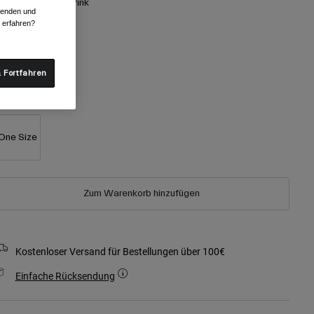
arben -
Mineral/Pink
rwenden und
r erfahren?
ausgewählt
 Fortfahren
röße
One Size
Zum Warenkorb hinzufügen
Kostenloser Versand für Bestellungen über 100€
Einfache Rücksendung