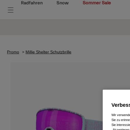
Radfahren
Snow
Sommer Sale
Promo
Millie Shelter Schutzbrille
Verbess
Wir verwende
Sie zu erinne
Sie interess
„Akzeptieren