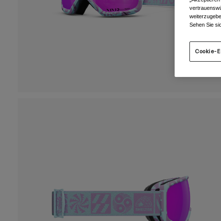
vertrauenswü
weiterzugebe
Sehen Sie si
Cookie-E