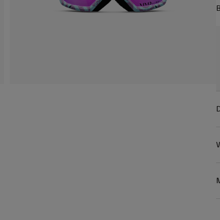
B
D
W