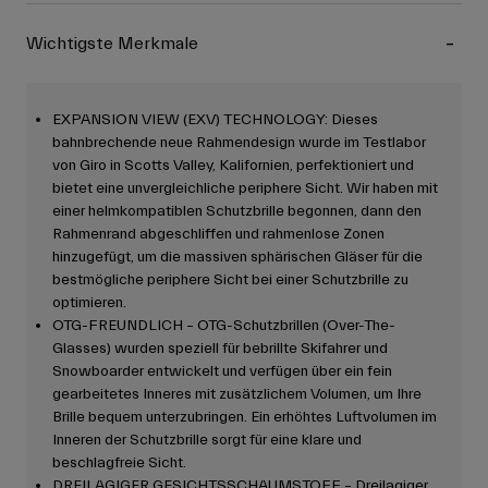
Wichtigste Merkmale
EXPANSION VIEW (EXV) TECHNOLOGY: Dieses
bahnbrechende neue Rahmendesign wurde im Testlabor
von Giro in Scotts Valley, Kalifornien, perfektioniert und
bietet eine unvergleichliche periphere Sicht. Wir haben mit
einer helmkompatiblen Schutzbrille begonnen, dann den
Rahmenrand abgeschliffen und rahmenlose Zonen
hinzugefügt, um die massiven sphärischen Gläser für die
bestmögliche periphere Sicht bei einer Schutzbrille zu
optimieren.
OTG-FREUNDLICH – OTG-Schutzbrillen (Over-The-
Glasses) wurden speziell für bebrillte Skifahrer und
Snowboarder entwickelt und verfügen über ein fein
gearbeitetes Inneres mit zusätzlichem Volumen, um Ihre
Brille bequem unterzubringen. Ein erhöhtes Luftvolumen im
Inneren der Schutzbrille sorgt für eine klare und
beschlagfreie Sicht.
DREILAGIGER GESICHTSSCHAUMSTOFF – Dreilagiger