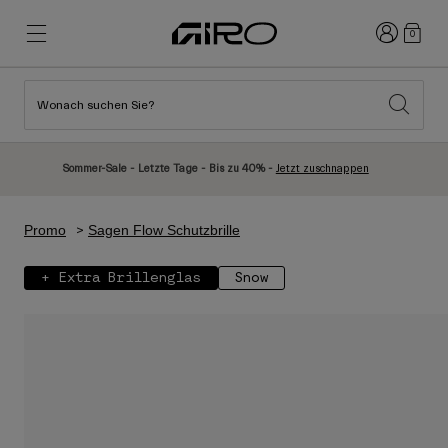
Anmelden
0
Wonach suchen Sie?
Highlights
Highlights
Neuzugänge
Neuzugänge
Sommer-Sale - Letzte Tage - Bis zu 40% -
Jetzt zuschnappen
Best Sellers
Best Sellers
Entdecken
Entdecken
Promo
Sagen Flow Schutzbrille
Helme
Helme
+ Extra Brillenglas
Snow
Rennrad Helme
Ski
Mountainbike Helme
Snowboard
Urban Helme
Mit Visier
Kinder Fahrradhelme
Damen
Alle anzeigen
Ersatzteile