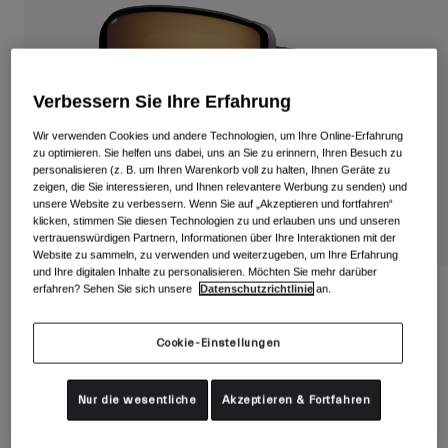
Alle anzeigen
Schuhe
Schutzbrillen
Rennrad Schuhe
Verbessern Sie Ihre Erfahrung
Mountainbike Schuhe
Ski
Wir verwenden Cookies und andere Technologien, um Ihre Online-Erfahrung
zu optimieren. Sie helfen uns dabei, uns an Sie zu erinnern, Ihren Besuch zu
Gravel Schuhe
Snowboard
personalisieren (z. B. um Ihren Warenkorb voll zu halten, Ihnen Geräte zu
zeigen, die Sie interessieren, und Ihnen relevantere Werbung zu senden) und
Alle anzeigen
Mit austauschbaren Gläsern
unsere Website zu verbessern. Wenn Sie auf „Akzeptieren und fortfahren“
Damen
klicken, stimmen Sie diesen Technologien zu und erlauben uns und unseren
vertrauenswürdigen Partnern, Informationen über Ihre Interaktionen mit der
Ersatzgläser
Website zu sammeln, zu verwenden und weiterzugeben, um Ihre Erfahrung
Bekleidung
und Ihre digitalen Inhalte zu personalisieren. Möchten Sie mehr darüber
Alle anzeigen
erfahren? Sehen Sie sich unsere
Datenschutzrichtlinie
an.
Sagen Flow Schutzbrille
Rennrad Bekleidung
Artikelnr.
35537
Mountainbike Bekleidung
Cookie-Einstellungen
Kinder
Alle anzeigen
Price reduced from
to
89,95 €
62,96 €
30% OFF
Nur die wesentliche
Akzeptieren & Fortfahren
Helme
Schutzbrillen