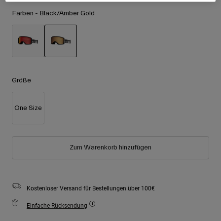
Zubehör
Alle anzeigen
Farben -
Black/Amber Gold
Goggles
Handschuhe
Verwendungszweck
Ersatzteile
ausgewählt
Alle anzeigen
All Mountain
Größe
Backcountry
Freestyle
One Size
Ski Race
Alle anzeigen
Zum Warenkorb hinzufügen
Kostenloser Versand für Bestellungen über 100€
Einfache Rücksendung