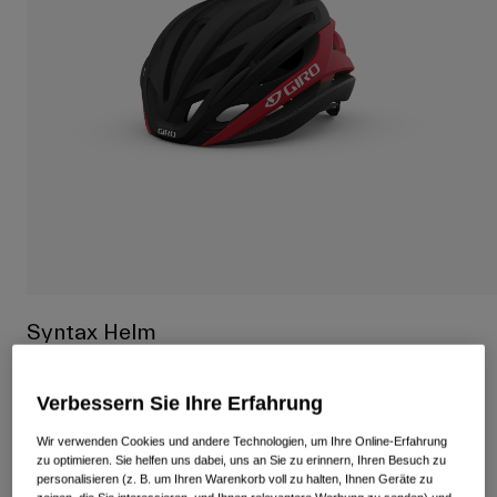
Alle anzeigen
Schuhe
Schutzbrillen
Rennrad Schuhe
Mountainbike Schuhe
Ski
Gravel Schuhe
Snowboard
Alle anzeigen
Mit austauschbaren Gläsern
Damen
Ersatzgläser
Bekleidung
Alle anzeigen
Syntax Helm
Rennrad Bekleidung
Artikelnr.
35913
Mountainbike Bekleidung
Kinder
Verbessern Sie Ihre Erfahrung
Alle anzeigen
Price reduced from
to
109,95 €
76,96 €
30% OFF
Wir verwenden Cookies und andere Technologien, um Ihre Online-Erfahrung
Helme
zu optimieren. Sie helfen uns dabei, uns an Sie zu erinnern, Ihren Besuch zu
personalisieren (z. B. um Ihren Warenkorb voll zu halten, Ihnen Geräte zu
Schutzbrillen