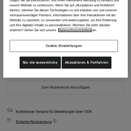
zeigen, die Sie interessieren, und Ihnen relevantere Werbung zu senden) und
Zubehör
unsere Website zu verbessern. Wenn Sie auf „Akzeptieren und fortfahren“
Alle anzeigen
Farben -
Matte Black/Red
klicken, stimmen Sie diesen Technologien zu und erlauben uns und unseren
Goggles
vertrauenswürdigen Partnern, Informationen über Ihre Interaktionen mit der
Website zu sammeln, zu verwenden und weiterzugeben, um Ihre Erfahrung
Handschuhe
und Ihre digitalen Inhalte zu personalisieren. Möchten Sie mehr darüber
Verwendungszweck
erfahren? Sehen Sie sich unsere
Datenschutzrichtlinie
an.
Ersatzteile
ausgewählt
Alle anzeigen
All Mountain
Cookie-Einstellungen
Größe
Größentabelle
Backcountry
Freestyle
Nur die wesentliche
Akzeptieren & Fortfahren
S
M
L
Ski Race
Alle anzeigen
Zum Warenkorb hinzufügen
Kostenloser Versand für Bestellungen über 100€
Einfache Rücksendung