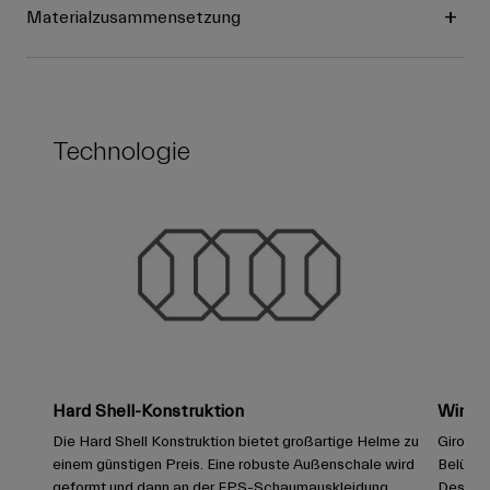
Materialzusammensetzung
Technologie
Hard Shell-Konstruktion
Windka
Die Hard Shell Konstruktion bietet großartige Helme zu
Giro-He
einem günstigen Preis. Eine robuste Außenschale wird
Belüftu
geformt und dann an der EPS-Schaumauskleidung
Design 