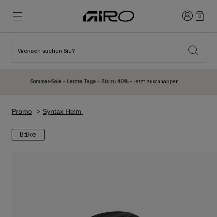
Anmelden
0
Wonach suchen Sie?
Highlights
Highlights
Neuzugänge
Neuzugänge
Sommer-Sale - Letzte Tage - Bis zu 40% -
Jetzt zuschnappen
Best Sellers
Best Sellers
Entdecken
Entdecken
Promo
Syntax Helm
Helme
Helme
Bike
Rennrad Helme
Ski
Mountainbike Helme
Snowboard
Urban Helme
Mit Visier
Kinder Fahrradhelme
Damen
Alle anzeigen
Ersatzteile