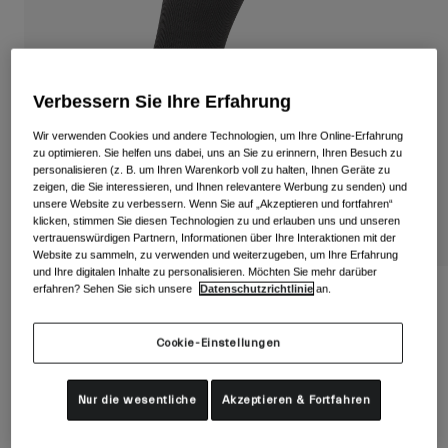
Alle anzeigen
Schuhe
Schutzbrillen
Rennrad Schuhe
Verbessern Sie Ihre Erfahrung
Mountainbike Schuhe
Ski
Wir verwenden Cookies und andere Technologien, um Ihre Online-Erfahrung
zu optimieren. Sie helfen uns dabei, uns an Sie zu erinnern, Ihren Besuch zu
Gravel Schuhe
Snowboard
personalisieren (z. B. um Ihren Warenkorb voll zu halten, Ihnen Geräte zu
Alle anzeigen
Mit austauschbaren Gläsern
zeigen, die Sie interessieren, und Ihnen relevantere Werbung zu senden) und
unsere Website zu verbessern. Wenn Sie auf „Akzeptieren und fortfahren“
Damen
klicken, stimmen Sie diesen Technologien zu und erlauben uns und unseren
vertrauenswürdigen Partnern, Informationen über Ihre Interaktionen mit der
Ersatzgläser
Website zu sammeln, zu verwenden und weiterzugeben, um Ihre Erfahrung
Bekleidung
und Ihre digitalen Inhalte zu personalisieren. Möchten Sie mehr darüber
Alle anzeigen
erfahren? Sehen Sie sich unsere
Datenschutzrichtlinie
an.
Xnetic H20 Schuhüberzug
Rennrad Bekleidung
Artikelnr.
35247
Mountainbike Bekleidung
Cookie-Einstellungen
Kinder
Alle anzeigen
Price reduced from
to
75,95 €
49,37 €
35% OFF
Nur die wesentliche
Akzeptieren & Fortfahren
Helme
Schutzbrillen