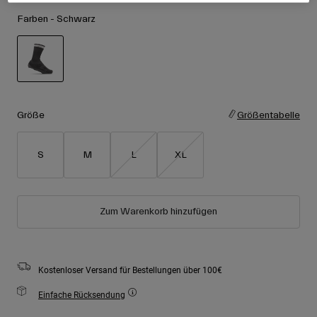
Zubehör
Alle anzeigen
Farben -
Schwarz
Goggles
Handschuhe
Verwendungszweck
Ersatzteile
ausgewählt
Alle anzeigen
All Mountain
Größe
Größentabelle
Backcountry
Freestyle
S
M
L
XL
Ski Race
Alle anzeigen
Zum Warenkorb hinzufügen
Kostenloser Versand für Bestellungen über 100€
Einfache Rücksendung