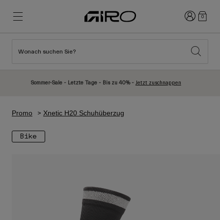
Anmelden
0
Wonach suchen Sie?
Highlights
Highlights
Neuzugänge
Neuzugänge
Sommer-Sale - Letzte Tage - Bis zu 40% -
Jetzt zuschnappen
Best Sellers
Best Sellers
Entdecken
Entdecken
Promo
Xnetic H20 Schuhüberzug
Helme
Helme
Bike
Rennrad Helme
Ski
Mountainbike Helme
Snowboard
Urban Helme
Mit Visier
Kinder Fahrradhelme
Damen
Alle anzeigen
Ersatzteile