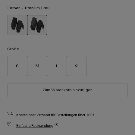
Zubehör
Alle anzeigen
Farben -
Titanium Grau
Goggles
Handschuhe
Verwendungszweck
Ersatzteile
ausgewählt
Alle anzeigen
All Mountain
Größe
Backcountry
Freestyle
S
M
L
XL
Ski Race
Alle anzeigen
Zum Warenkorb hinzufügen
Kostenloser Versand für Bestellungen über 100€
Einfache Rücksendung