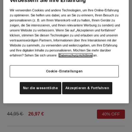
Verbessern Sie Ihre Erfahrung
Alle anzeigen
Wir verwenden Cookies und andere Technologien, um Ihre Online-Erfahrung
Schuhe
zu optimieren. Sie helfen uns dabei, uns an Sie zu erinnern, Ihren Besuch zu
personalisieren (z. B. um Ihren Warenkorb voll zu halten, Ihnen Geräte zu
Schutzbrillen
zeigen, die Sie interessieren, und Ihnen relevantere Werbung zu senden) und
Rennrad Schuhe
unsere Website zu verbessern. Wenn Sie auf „Akzeptieren und fortfahren“
klicken, stimmen Sie diesen Technologien zu und erlauben uns und unseren
Mountainbike Schuhe
Ski
vertrauenswürdigen Partnern, Informationen über Ihre Interaktionen mit der
Website zu sammeln, zu verwenden und weiterzugeben, um Ihre Erfahrung
Gravel Schuhe
Snowboard
und Ihre digitalen Inhalte zu personalisieren. Möchten Sie mehr darüber
Alle anzeigen
Mit austauschbaren Gläsern
erfahren? Sehen Sie sich unsere
Datenschutzrichtlinie
an.
Damen
Cookie-Einstellungen
Ersatzgläser
Bekleidung
Alle anzeigen
Xnetic Trail Handschuhe für Damen
Nur die wesentliche
Akzeptieren & Fortfahren
Rennrad Bekleidung
Artikelnr.
34976
Mountainbike Bekleidung
Kinder
Alle anzeigen
Price reduced from
to
44,95 €
26,97 €
40% OFF
Helme
Schutzbrillen